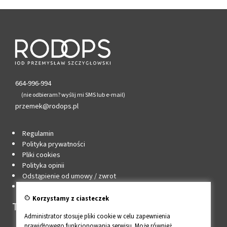
664-996-994
(nie odbieram? wyślij mi SMS lub e-mail)
przemek@rodops.pl
Regulamin
Polityka prywatności
Pliki cookies
Polityka opinii
Odstąpienie od umowy / zwrot
Edytuj zgody cookie
cookie
Korzystamy z ciasteczek
Twoje konto
Administrator stosuje pliki cookie w celu zapewnienia
prawidłowego funkcjonowania serwisu. Może również