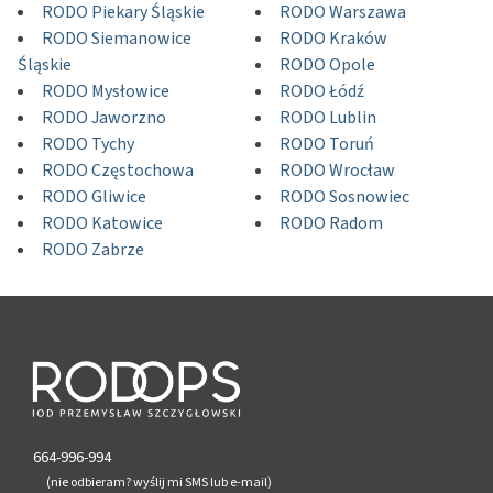
RODO Piekary Śląskie
RODO Warszawa
RODO Siemanowice
RODO Kraków
Śląskie
RODO Opole
RODO Mysłowice
RODO Łódź
RODO Jaworzno
RODO Lublin
RODO Tychy
RODO Toruń
RODO Częstochowa
RODO Wrocław
RODO Gliwice
RODO Sosnowiec
RODO Katowice
RODO Radom
RODO Zabrze
664-996-994
(nie odbieram? wyślij mi SMS lub e-mail)