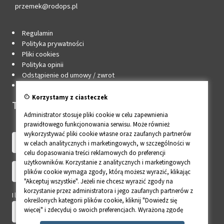
przemek@rodops.pl
Regulamin
Polityka prywatności
Pliki cookies
Polityka opinii
Odstąpienie od umowy / zwrot
Edytuj zgody cookie
cookie
Korzystamy z ciasteczek
Twoje konto
Administrator stosuje pliki cookie w celu zapewnienia
prawidłowego funkcjonowania serwisu. Może również
wykorzystywać pliki cookie własne oraz zaufanych partnerów
w celach analitycznych i marketingowych, w szczególności w
celu dopasowania treści reklamowych do preferencji
użytkowników. Korzystanie z analitycznych i marketingowych
plików cookie wymaga zgody, którą możesz wyrazić, klikając
"Akceptuj wszystkie". Jeżeli nie chcesz wyrazić zgody na
korzystanie przez administratora i jego zaufanych partnerów z
Ile to 10 - 10?
określonych kategorii plików cookie, kliknij "Dowiedz się
więcej" i zdecyduj o swoich preferencjach. Wyrażoną zgodę
można wycofać w każdym momencie poprzez zmianę