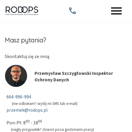
menu
call
Masz pytania?
Skontaktuj się ze mną.
Przemysław Szczygłowski Inspektor
Ochrony Danych
664-996-994
(nie odbieram? wyślij mi SMS lub e-mail)
przemek@rodops.pl
00
00
Pon-Pt: 8
- 18
(nagły przypadek? dzwoń poza godzinami pracy)