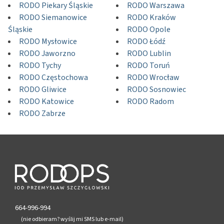
RODO Piekary Śląskie
RODO Warszawa
RODO Siemanowice
RODO Kraków
Śląskie
RODO Opole
RODO Mysłowice
RODO Łódź
RODO Jaworzno
RODO Lublin
RODO Tychy
RODO Toruń
RODO Częstochowa
RODO Wrocław
RODO Gliwice
RODO Sosnowiec
RODO Katowice
RODO Radom
RODO Zabrze
664-996-994
(nie odbieram? wyślij mi SMS lub e-mail)