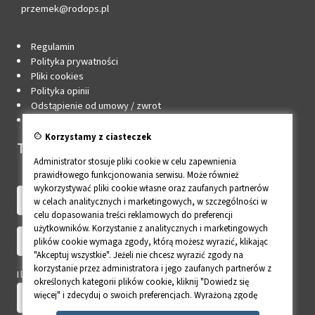
przemek@rodops.pl
Regulamin
Polityka prywatności
Pliki cookies
Polityka opinii
Odstąpienie od umowy / zwrot
Edytuj zgody cookie
cookie
Korzystamy z ciasteczek
Twoje konto
Administrator stosuje pliki cookie w celu zapewnienia
prawidłowego funkcjonowania serwisu. Może również
wykorzystywać pliki cookie własne oraz zaufanych partnerów
w celach analitycznych i marketingowych, w szczególności w
celu dopasowania treści reklamowych do preferencji
użytkowników. Korzystanie z analitycznych i marketingowych
plików cookie wymaga zgody, którą możesz wyrazić, klikając
"Akceptuj wszystkie". Jeżeli nie chcesz wyrazić zgody na
korzystanie przez administratora i jego zaufanych partnerów z
Ile to 8 - 6?
określonych kategorii plików cookie, kliknij "Dowiedz się
więcej" i zdecyduj o swoich preferencjach. Wyrażoną zgodę
można wycofać w każdym momencie poprzez zmianę