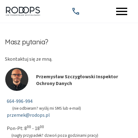
menu
call
Masz pytania?
Skontaktuj się ze mną.
Przemysław Szczygłowski Inspektor
Ochrony Danych
664-996-994
(nie odbieram? wyślij mi SMS lub e-mail)
przemek@rodops.pl
00
00
Pon-Pt: 8
- 18
(nagły przypadek? dzwoń poza godzinami pracy)