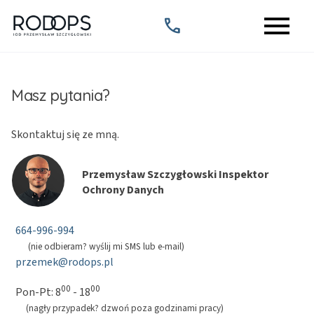
menu
call
Masz pytania?
Skontaktuj się ze mną.
Przemysław Szczygłowski Inspektor
Ochrony Danych
664-996-994
(nie odbieram? wyślij mi SMS lub e-mail)
przemek@rodops.pl
00
00
Pon-Pt: 8
- 18
(nagły przypadek? dzwoń poza godzinami pracy)