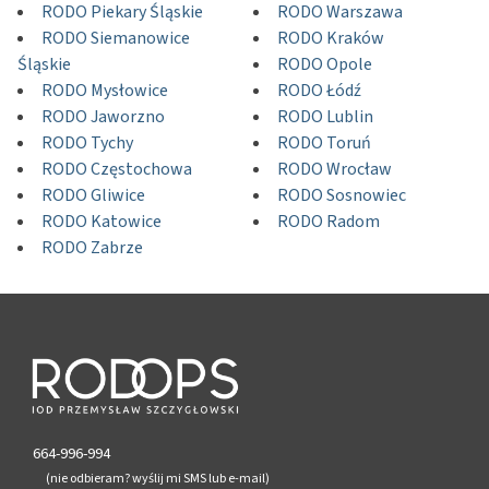
RODO Piekary Śląskie
RODO Warszawa
RODO Siemanowice
RODO Kraków
Śląskie
RODO Opole
RODO Mysłowice
RODO Łódź
RODO Jaworzno
RODO Lublin
RODO Tychy
RODO Toruń
RODO Częstochowa
RODO Wrocław
RODO Gliwice
RODO Sosnowiec
RODO Katowice
RODO Radom
RODO Zabrze
664-996-994
(nie odbieram? wyślij mi SMS lub e-mail)