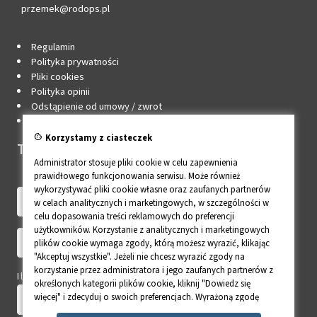
przemek@rodops.pl
Regulamin
Polityka prywatności
Pliki cookies
Polityka opinii
Odstąpienie od umowy / zwrot
Edytuj zgody cookie
cookie
Korzystamy z ciasteczek
Twoje konto
Administrator stosuje pliki cookie w celu zapewnienia
prawidłowego funkcjonowania serwisu. Może również
wykorzystywać pliki cookie własne oraz zaufanych partnerów
w celach analitycznych i marketingowych, w szczególności w
celu dopasowania treści reklamowych do preferencji
użytkowników. Korzystanie z analitycznych i marketingowych
plików cookie wymaga zgody, którą możesz wyrazić, klikając
"Akceptuj wszystkie". Jeżeli nie chcesz wyrazić zgody na
korzystanie przez administratora i jego zaufanych partnerów z
Ile to 15 + 8?
określonych kategorii plików cookie, kliknij "Dowiedz się
więcej" i zdecyduj o swoich preferencjach. Wyrażoną zgodę
można wycofać w każdym momencie poprzez zmianę