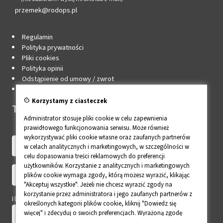
przemek@rodops.pl
Regulamin
Polityka prywatności
Pliki cookies
Polityka opinii
Odstąpienie od umowy / zwrot
Edytuj zgody cookie
cookie
Korzystamy z ciasteczek
Twoje konto
Administrator stosuje pliki cookie w celu zapewnienia
prawidłowego funkcjonowania serwisu. Może również
wykorzystywać pliki cookie własne oraz zaufanych partnerów
w celach analitycznych i marketingowych, w szczególności w
celu dopasowania treści reklamowych do preferencji
użytkowników. Korzystanie z analitycznych i marketingowych
plików cookie wymaga zgody, którą możesz wyrazić, klikając
"Akceptuj wszystkie". Jeżeli nie chcesz wyrazić zgody na
korzystanie przez administratora i jego zaufanych partnerów z
Ile to 2 + 4?
określonych kategorii plików cookie, kliknij "Dowiedz się
więcej" i zdecyduj o swoich preferencjach. Wyrażoną zgodę
można wycofać w każdym momencie poprzez zmianę