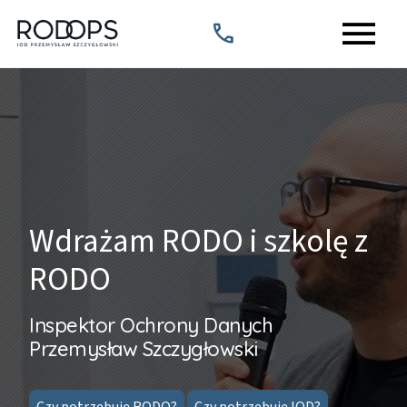
menu
call
Wdrażam RODO i szkolę z
RODO
Inspektor Ochrony Danych
Przemysław Szczygłowski
Czy potrzebuję RODO?
Czy potrzebuję IOD?