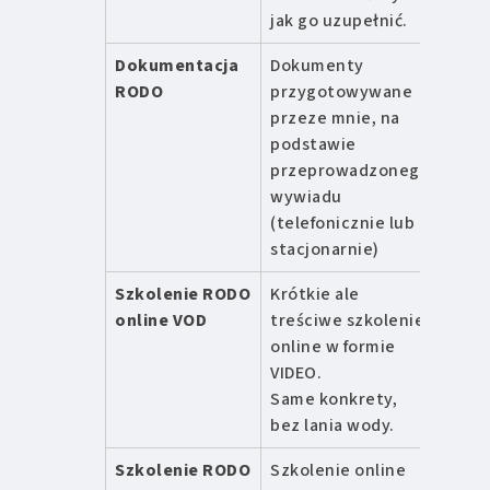
jak go uzupełnić.
Dokumentacja
Dokumenty
od 1
RODO
przygotowywane
zł
przeze mnie, na
podstawie
przeprowadzonego
wywiadu
(telefonicznie lub
stacjonarnie)
Szkolenie RODO
Krótkie ale
399 z
online VOD
treściwe szkolenie
online w formie
VIDEO.
Same konkrety,
bez lania wody.
Szkolenie RODO
Szkolenie online
od 9