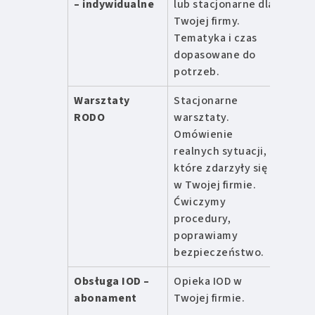
– indywidualne
lub stacjonarne dla
zł /
Twojej firmy.
dzie
Tematyka i czas
dopasowane do
potrzeb.
Warsztaty
Stacjonarne
od 2
RODO
warsztaty.
zł /
Omówienie
dzie
realnych sytuacji,
które zdarzyły się
w Twojej firmie.
Ćwiczymy
procedury,
poprawiamy
bezpieczeństwo.
Obsługa IOD –
Opieka IOD w
od 9
abonament
Twojej firmie.
zł/mi