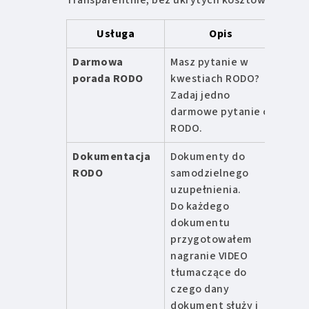
Usługa
Opis
Ce
Darmowa
Masz pytanie w
0 zł
porada RODO
kwestiach RODO?
Zadaj jedno
darmowe pytanie o
RODO.
Dokumentacja
Dokumenty do
od 5
RODO
samodzielnego
zł
uzupełnienia.
Do każdego
dokumentu
przygotowałem
nagranie VIDEO
tłumaczące do
czego dany
dokument służy i