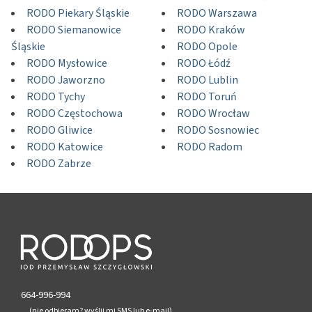
RODO Piekary Śląskie
RODO Warszawa
RODO Siemanowice
RODO Kraków
Śląskie
RODO Opole
RODO Mysłowice
RODO Łódź
RODO Jaworzno
RODO Lublin
RODO Tychy
RODO Toruń
RODO Częstochowa
RODO Wrocław
RODO Gliwice
RODO Sosnowiec
RODO Katowice
RODO Radom
RODO Zabrze
664-996-994
(nie odbieram? wyślij mi SMS lub e-mail)