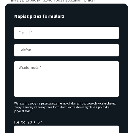
(nagły przypadek? dzwoń poza godzinami pracy)
Napisz przez formularz
Wyrażam zgodę na przetwarzanie moich danych osobowych w celu obsługi
zapytania wysłanego przez formularz kontaktowy zgodnie z
polityką
prywatności
.
Ile to 20 + 6?