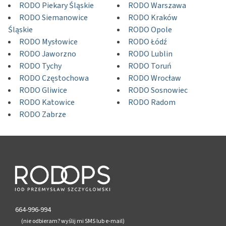
RODO Piekary Śląskie
RODO Warszawa
RODO Siemanowice
RODO Kraków
Śląskie
RODO Opole
RODO Mysłowice
RODO Łódź
RODO Jaworzno
RODO Lublin
RODO Tychy
RODO Toruń
RODO Częstochowa
RODO Wrocław
RODO Gliwice
RODO Sosnowiec
RODO Katowice
RODO Radom
RODO Zabrze
664-996-994
(nie odbieram? wyślij mi SMS lub e-mail)