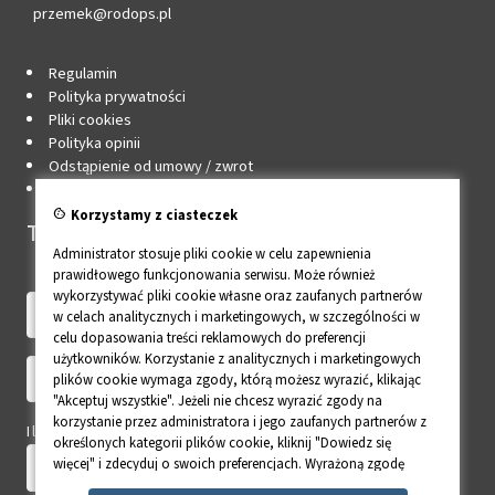
przemek@rodops.pl
Regulamin
Polityka prywatności
Pliki cookies
Polityka opinii
Odstąpienie od umowy / zwrot
Edytuj zgody cookie
cookie
Korzystamy z ciasteczek
Twoje konto
Administrator stosuje pliki cookie w celu zapewnienia
prawidłowego funkcjonowania serwisu. Może również
wykorzystywać pliki cookie własne oraz zaufanych partnerów
w celach analitycznych i marketingowych, w szczególności w
celu dopasowania treści reklamowych do preferencji
użytkowników. Korzystanie z analitycznych i marketingowych
plików cookie wymaga zgody, którą możesz wyrazić, klikając
"Akceptuj wszystkie". Jeżeli nie chcesz wyrazić zgody na
korzystanie przez administratora i jego zaufanych partnerów z
Ile to 6 + 8?
określonych kategorii plików cookie, kliknij "Dowiedz się
więcej" i zdecyduj o swoich preferencjach. Wyrażoną zgodę
można wycofać w każdym momencie poprzez zmianę