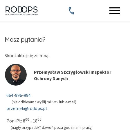
menu
call
Masz pytania?
Skontaktuj się ze mną.
Przemysław Szczygłowski Inspektor
Ochrony Danych
664-996-994
(nie odbieram? wyślij mi SMS lub e-mail)
przemek@rodops.pl
00
00
Pon-Pt: 8
- 18
(nagły przypadek? dzwoń poza godzinami pracy)