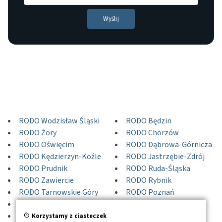
RODO Wodzisław Śląski
RODO Będzin
RODO Żory
RODO Chorzów
RODO Oświęcim
RODO Dąbrowa-Górnicza
RODO Kędzierzyn-Koźle
RODO Jastrzębie-Zdrój
RODO Prudnik
RODO Ruda-Śląska
RODO Zawiercie
RODO Rybnik
RODO Tarnowskie Góry
RODO Poznań
RODO Świętochłowice
RODO Bytom
RODO Racibórz
RODO Bielsko-Biała
cookie
Korzystamy z ciasteczek