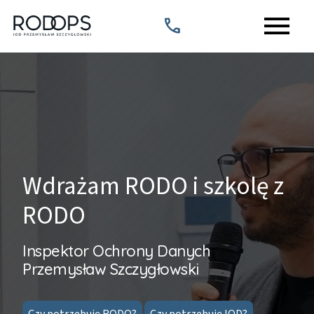
menu
call
Wdrażam RODO i szkolę z
RODO
Inspektor Ochrony Danych
Przemysław Szczygłowski
Czy potrzebuję RODO?
Czy potrzebuję IOD?