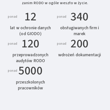
zanim RODO w ogóle weszło w życie.
12
340
ponad
ponad
lat w ochronie danych
obsługiwanych firm i
(od GIODO)
marek
120
200
ponad
ponad
przeprowadzonych
wdrożeń dokumentacji
audytów RODO
5000
ponad
przeszkolonych
pracowników