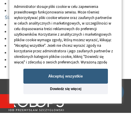
RODO Piekary Śląskie
RODO Warszawa
Administrator stosuje pliki cookie w celu zapewnienia
RODO Siemanowice
RODO Kraków
prawidłowego funkcjonowania serwisu. Może również
Śląskie
RODO Opole
wykorzystywać pliki cookie własne oraz zaufanych partnerów
w celach analitycznych i marketingowych, w szczególności w
RODO Mysłowice
RODO Łódź
celu dopasowania treści reklamowych do preferencji
RODO Jaworzno
RODO Lublin
użytkowników. Korzystanie z analitycznych i marketingowych
RODO Tychy
RODO Toruń
plików cookie wymaga zgody, którą możesz wyrazić, klikając
RODO Częstochowa
RODO Wrocław
"Akceptuj wszystkie". Jeżeli nie chcesz wyrazić zgody na
korzystanie przez administratora i jego zaufanych partnerów z
RODO Gliwice
RODO Sosnowiec
określonych kategorii plików cookie, kliknij "Dowiedz się
RODO Katowice
RODO Radom
więcej" i zdecyduj o swoich preferencjach. Wyrażoną zgodę
RODO Zabrze
można wycofać w każdym momencie poprzez zmianę
preferencji plików cookie. Możliwość edycji zgód cookie
Akceptuj wszystkie
znajdziesz w stopce strony pod przyciskiem "Edytuj zgody
cookie".
Dowiedz się więcej
Korzystanie z plików cookie we wskazanych powyżej celach
związane jest z przetwarzaniem Twoich danych osobowych.
Więcej informacji o korzystaniu z plików cookie uzyskasz w
polityce cookies
. Informacje o przetwarzaniu Twoich danych
osobowych znajdują się w
polityce prywatności
.
664-996-994
Okno zgody cookie dostarcza
baner cookies - okienko-cookies.pl
(nie odbieram? wyślij mi SMS lub e-mail)