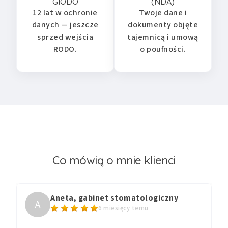
GIODO
(NDA)
12 lat w ochronie
Twoje dane i
danych — jeszcze
dokumenty objęte
sprzed wejścia
tajemnicą i umową
RODO.
o poufności.
Co mówią o mnie klienci
Aneta, gabinet stomatologiczny
A
6 miesięcy temu