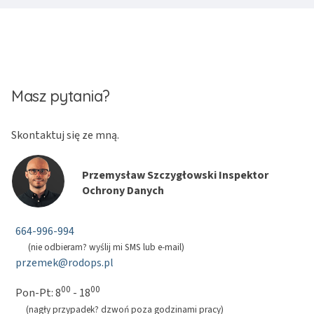
Masz pytania?
Skontaktuj się ze mną.
Przemysław Szczygłowski Inspektor
Ochrony Danych
664-996-994
(nie odbieram? wyślij mi SMS lub e-mail)
przemek@rodops.pl
00
00
Pon-Pt: 8
- 18
(nagły przypadek? dzwoń poza godzinami pracy)