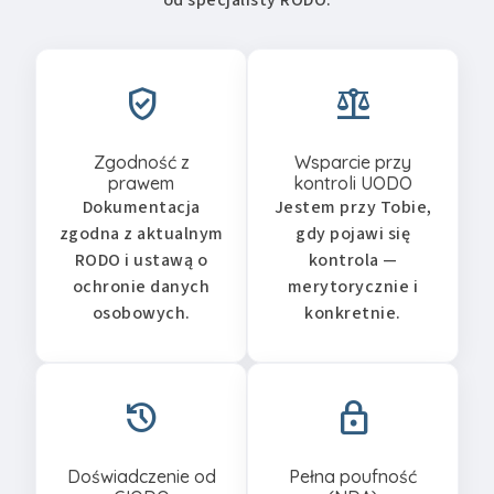
od specjalisty RODO.
verified_user
balance
Zgodność z
Wsparcie przy
prawem
kontroli UODO
Dokumentacja
Jestem przy Tobie,
zgodna z aktualnym
gdy pojawi się
RODO i ustawą o
kontrola —
ochronie danych
merytorycznie i
osobowych.
konkretnie.
history
lock
Doświadczenie od
Pełna poufność