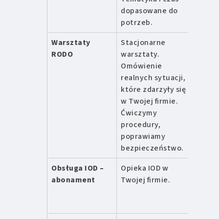
dopasowane do
potrzeb.
Warsztaty
Stacjonarne
od 2
RODO
warsztaty.
zł /
Omówienie
dzie
realnych sytuacji,
które zdarzyły się
w Twojej firmie.
Ćwiczymy
procedury,
poprawiamy
bezpieczeństwo.
Obsługa IOD –
Opieka IOD w
od 9
abonament
Twojej firmie.
zł/mi