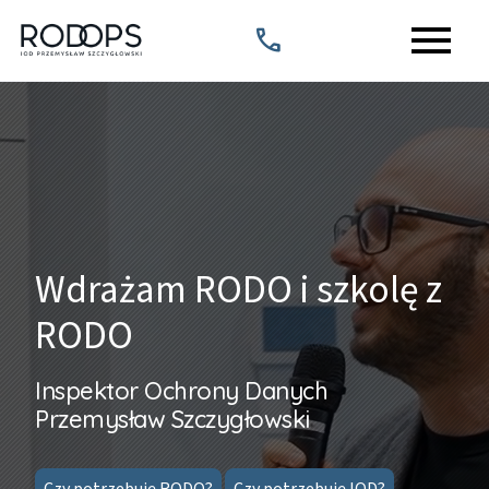
menu
call
Wdrażam RODO i szkolę z
RODO
Inspektor Ochrony Danych
Przemysław Szczygłowski
Czy potrzebuję RODO?
Czy potrzebuję IOD?