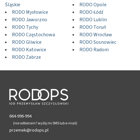
Śląskie
RODO Opole
RODO Mysłowice
RODO Łódź
RODO Jaworzno
RODO Lublin
RODO Tychy
RODO Toruń
RODO Częstochowa
RODO Wrocław
RODO Gliwice
RODO Sosnowiec
RODO Katowice
RODO Radom
RODO Zabrze
664-996-994
(nie odbieram? wyślij mi SMS lub e-mail)
przemek@rodops.pl