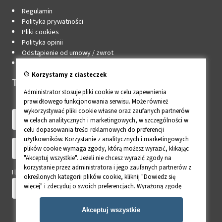
Regulamin
Polityka prywatności
Pliki cookies
Polityka opinii
Odstąpienie od umowy / zwrot
Edytuj zgody cookie
cookie
Korzystamy z ciasteczek
Twoje konto
Administrator stosuje pliki cookie w celu zapewnienia
prawidłowego funkcjonowania serwisu. Może również
wykorzystywać pliki cookie własne oraz zaufanych partnerów
w celach analitycznych i marketingowych, w szczególności w
celu dopasowania treści reklamowych do preferencji
użytkowników. Korzystanie z analitycznych i marketingowych
plików cookie wymaga zgody, którą możesz wyrazić, klikając
"Akceptuj wszystkie". Jeżeli nie chcesz wyrazić zgody na
korzystanie przez administratora i jego zaufanych partnerów z
Ile to 6 - 2?
określonych kategorii plików cookie, kliknij "Dowiedz się
więcej" i zdecyduj o swoich preferencjach. Wyrażoną zgodę
można wycofać w każdym momencie poprzez zmianę
preferencji plików cookie. Możliwość edycji zgód cookie
Akceptuj wszystkie
znajdziesz w stopce strony pod przyciskiem "Edytuj zgody