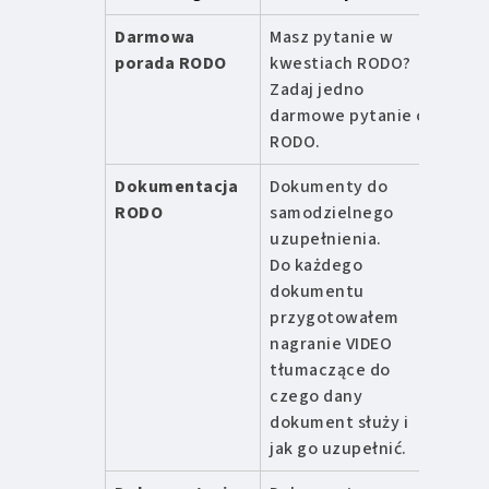
Darmowa
Masz pytanie w
0 zł
porada RODO
kwestiach RODO?
Zadaj jedno
darmowe pytanie o
RODO.
Dokumentacja
Dokumenty do
od 5
RODO
samodzielnego
zł
uzupełnienia.
Do każdego
dokumentu
przygotowałem
nagranie VIDEO
tłumaczące do
czego dany
dokument służy i
jak go uzupełnić.