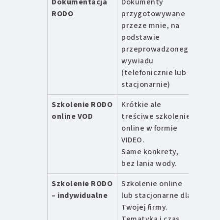
Dokumentacja
Dokumenty
od 1
RODO
przygotowywane
zł
przeze mnie, na
podstawie
przeprowadzonego
wywiadu
(telefonicznie lub
stacjonarnie)
Szkolenie RODO
Krótkie ale
399 z
online VOD
treściwe szkolenie
online w formie
VIDEO.
Same konkrety,
bez lania wody.
Szkolenie RODO
Szkolenie online
od 9
– indywidualne
lub stacjonarne dla
zł /
Twojej firmy.
dzie
Tematyka i czas