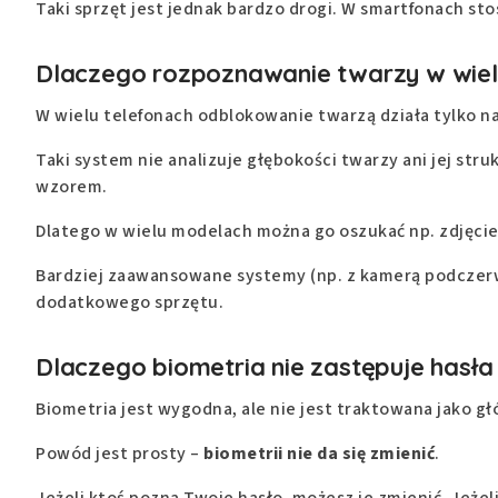
Taki sprzęt jest jednak bardzo drogi. W smartfonach stos
Dlaczego rozpoznawanie twarzy w wielu
W wielu telefonach odblokowanie twarzą działa tylko n
Taki system nie analizuje głębokości twarzy ani jej str
wzorem.
Dlatego w wielu modelach można go oszukać np. zdjęci
Bardziej zaawansowane systemy (np. z kamerą podczerwi
dodatkowego sprzętu.
Dlaczego biometria nie zastępuje hasła
Biometria jest wygodna, ale nie jest traktowana jako g
Powód jest prosty –
biometrii nie da się zmienić
.
Jeżeli ktoś pozna Twoje hasło, możesz je zmienić. Jeże