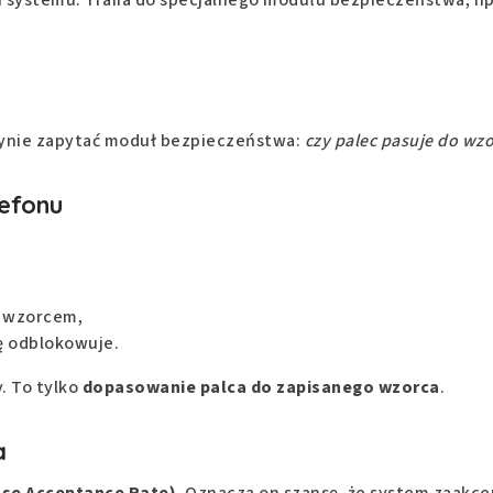
dynie zapytać moduł bezpieczeństwa:
czy palec pasuje do wz
lefonu
 wzorcem,
ię odblokowuje.
y. To tylko
dopasowanie palca do zapisanego wzorca
.
a
lse Acceptance Rate)
. Oznacza on szansę, że system zaakce