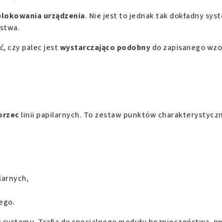
blokowania urządzenia
. Nie jest to jednak tak dokładny sys
stwa.
, czy palec jest
wystarczająco podobny
do zapisanego wzo
orzec
linii papilarnych. To zestaw punktów charakterystycz
larnych,
ego.
 systemu. Trafia do specjalnego modułu bezpieczeństwa, np