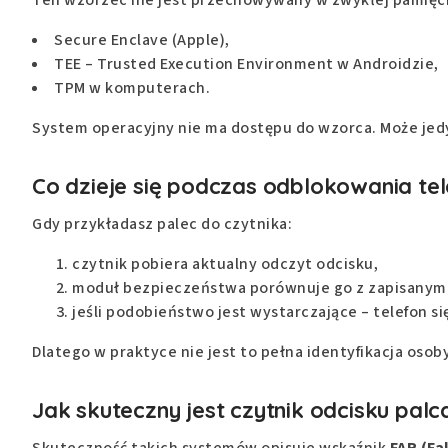
Secure Enclave (Apple),
TEE – Trusted Execution Environment w Androidzie,
TPM w komputerach.
System operacyjny nie ma dostępu do wzorca. Może je
Co dzieje się podczas odblokowania te
Gdy przykładasz palec do czytnika:
czytnik pobiera aktualny odczyt odcisku,
moduł bezpieczeństwa porównuje go z zapisanym
jeśli podobieństwo jest wystarczające – telefon s
Dlatego w praktyce nie jest to pełna identyfikacja osob
Jak skuteczny jest czytnik odcisku palc
Skuteczność takich systemów opisuje wskaźnik
FAR (Fa