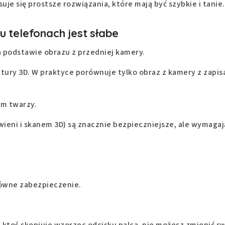
uje się prostsze rozwiązania, które mają być szybkie i tanie.
 telefonach jest słabe
a podstawie obrazu z przedniej kamery.
uktury 3D. W praktyce porównuje tylko obraz z kamery z zapi
em twarzy.
eni i skanem 3D) są znacznie bezpieczniejsze, ale wymagaj
łówne zabezpieczenie.
li ktoś skopiuje wzorzec odcisku palca, nie możesz zmienić s