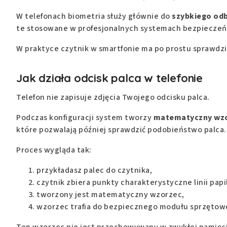
W telefonach biometria służy głównie do
szybkiego od
te stosowane w profesjonalnych systemach bezpieczeń
W praktyce czytnik w smartfonie ma po prostu sprawdzić
Jak działa odcisk palca w telefonie
Telefon nie zapisuje zdjęcia Twojego odcisku palca.
Podczas konfiguracji system tworzy
matematyczny wz
które pozwalają później sprawdzić podobieństwo palca.
Proces wygląda tak:
przykładasz palec do czytnika,
czytnik zbiera punkty charakterystyczne linii papi
tworzony jest matematyczny wzorzec,
wzorzec trafia do bezpiecznego modułu sprzętow
Ten wzorzec nie jest przechowywany w zwykłej pamięci