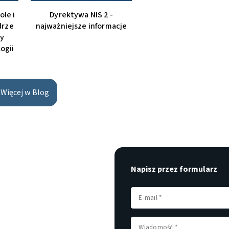
ole i
Dyrektywa NIS 2 -
drze
najważniejsze informacje
y
ogii
Więcej w Blog
Napisz przez formularz