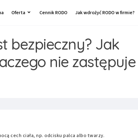
na
Oferta
Cennik RODO
Jak wdrożyć RODO w firmie?
st bezpieczny? Jak
dlaczego nie zastępuje
cą cech ciała, np. odcisku palca albo twarzy.